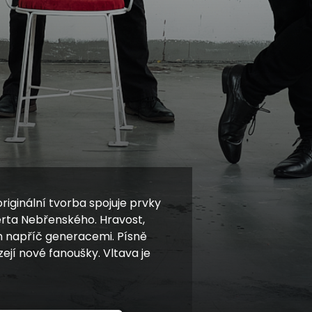
riginální tvorba spojuje prvky
berta Nebřenského. Hravost,
um napříč generacemi. Písně
jí nové fanoušky. Vltava je