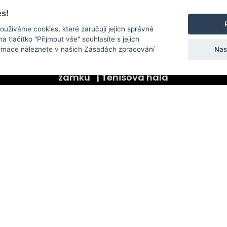
s!
oužíváme cookies, které zaručují jejich správné
na tlačítko "Přijmout vše" souhlasíte s jejich
Nas
ormace naleznete v našich Zásadách zpracování
Sklepení zábřežského
zámku | Tenisová hala
Facebook
YouTube
Instagram