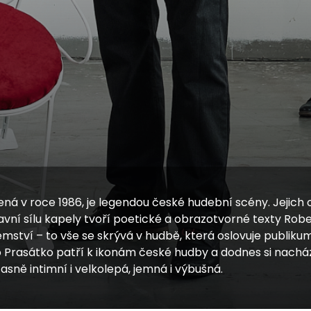
ná v roce 1986, je legendou české hudební scény. Jejich o
hlavní sílu kapely tvoří poetické a obrazotvorné texty Ro
jemství – to vše se skrývá v hudbě, která oslovuje publik
 Prasátko patří k ikonám české hudby a dodnes si nacháze
sně intimní i velkolepá, jemná i výbušná.