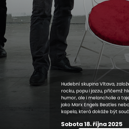
Hudební skupina Vltava, založe
rocku, popu i jazzu, přičemž 
humor, ale i melancholie a ta
jako Marx Engels Beatles nebo
kapela, která dokáže být souča
Sobota 18. října 2025