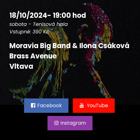
18/10/2024- 19:00 hod
sobota - Tenisová hala
Vstupné: 390 Kč
Moravia Big Band & Ilona Csáková
Brass Avenue
Vltava
Facebook
YouTube
Instagram