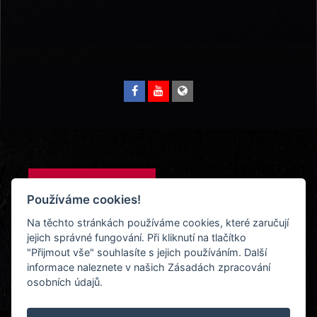
Zpět na účinkující
Používáme cookies!
Na těchto stránkách používáme cookies, které zaručují
jejich správné fungování. Při kliknutí na tlačítko
"Přijmout vše" souhlasíte s jejich používáním. Další
informace naleznete v našich Zásadách zpracování
osobních údajů.
Facebook
YouTube