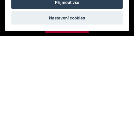
Příjmout vše
Instagram
Nastavení cookies
VSTUPENKY
17-18/10
2025